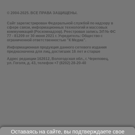
© 2004-2025. ВСЕ ПРАВА ЗАЩИЩЕНЫ.
Сайт зарегистрирован Федеральной службой по надзору в
сфере связи, информационных технологий и массовых
коммуникаций (Роскомнадзор). Реестровая запись ЭЛ № ФС
77 - 81209 от 30 июня 2021 г. Учредитель: Общество с
ограниченной ответственностью "К Медиа".
Информационная продукция данного сетевого издания
предназначена для лиц, достигших 16 лет и старше
Адрес редакции 162612, Вологодская обл., г. Череповец,
ул. Гоголя, д. 43, телефон +7 (8202) 28-20-40
Оставаясь на сайте, вы подтверждаете свое