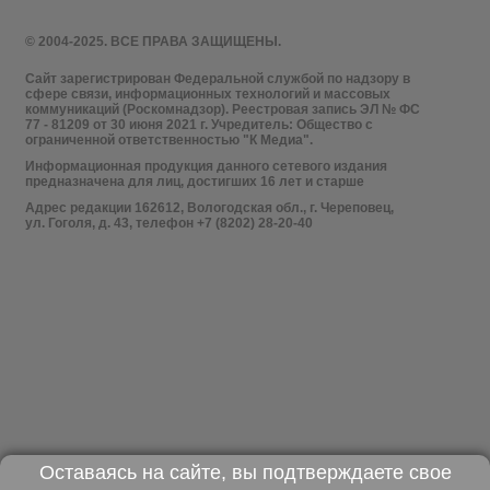
© 2004-2025. ВСЕ ПРАВА ЗАЩИЩЕНЫ.
Сайт зарегистрирован Федеральной службой по надзору в
сфере связи, информационных технологий и массовых
коммуникаций (Роскомнадзор). Реестровая запись ЭЛ № ФС
77 - 81209 от 30 июня 2021 г. Учредитель: Общество с
ограниченной ответственностью "К Медиа".
Информационная продукция данного сетевого издания
предназначена для лиц, достигших 16 лет и старше
Адрес редакции 162612, Вологодская обл., г. Череповец,
ул. Гоголя, д. 43, телефон +7 (8202) 28-20-40
Оставаясь на сайте, вы подтверждаете свое