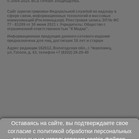
© 2004-2025. ВСЕ ПРАВА ЗАЩИЩЕНЫ.
Сайт зарегистрирован Федеральной службой по надзору в
сфере связи, информационных технологий и массовых
коммуникаций (Роскомнадзор). Реестровая запись ЭЛ № ФС
77 - 81209 от 30 июня 2021 г. Учредитель: Общество с
ограниченной ответственностью "К Медиа".
Информационная продукция данного сетевого издания
предназначена для лиц, достигших 16 лет и старше
Адрес редакции 162612, Вологодская обл., г. Череповец,
ул. Гоголя, д. 43, телефон +7 (8202) 28-20-40
Оставаясь на сайте, вы подтверждаете свое
согласие с
политикой обработки персональных