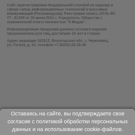
Сайт зарегистрирован Федеральной службой по надзору в
сфере связи, информационных технологий и массовых
коммуникаций (Роскомнадзор). Реестровая запись ЭЛ № ФС
77 - 81209 от 30 июня 2021 г. Учредитель: Общество с
ограниченной ответственностью "К Медиа".
Информационная продукция данного сетевого издания
предназначена для лиц, достигших 16 лет и старше
Адрес редакции 162612, Вологодская обл., г. Череповец,
ул. Гоголя, д. 43, телефон +7 (8202) 28-20-40
Оставаясь на сайте, вы подтверждаете свое
согласие с
политикой обработки персональных
данных
и на использование
cookie-файлов
.