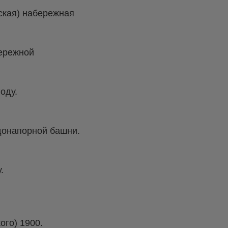
ская) набережная
ережной
оду.
донапорной башни.
.
ого) 1900.