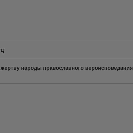
ец
в жертву народы православного вероисповедани