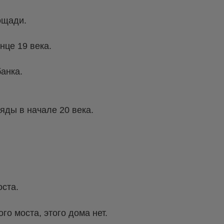
ощади.
нце 19 века.
анка.
яды в начале 20 века.
ста.
го моста, этого дома нет.