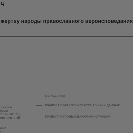
ец
в жертву народы православного вероисповедани
ОБ ИЗДАНИИ
ПРАВИЛА ОБРАБОТКИ ПЕРСОНАЛЬНЫХ ДАННЫХ
адзору в
совых
 ЭЛ № ФС 77 -
ПРАВИЛА ИСПОЛЬЗОВАНИЯ ИНФОРМАЦИИ
 ограниченной
ания
е