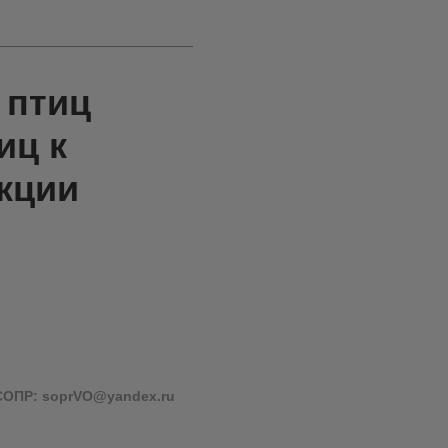
 птиц
иц к
кции
СОПР: soprVO@yandex.ru