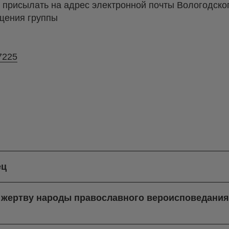
присылать на адрес электронной почты Вологодско
щения группы
7225
ец
в жертву народы православного вероисповедани