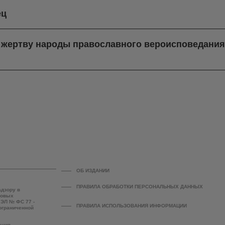
ец
в жертву народы православного вероисповедани
ОБ ИЗДАНИИ
ПРАВИЛА ОБРАБОТКИ ПЕРСОНАЛЬНЫХ ДАННЫХ
адзору в
совых
 ЭЛ № ФС 77 -
ПРАВИЛА ИСПОЛЬЗОВАНИЯ ИНФОРМАЦИИ
 ограниченной
ания