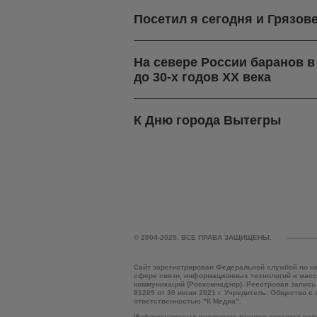
Посетил я сегодня и Грязов
На севере России баранов 
до 30-х годов ХХ века
К Дню города Вытегры
© 2004-2025. ВСЕ ПРАВА ЗАЩИЩЕНЫ.
Сайт зарегистрирован Федеральной службой по н
сфере связи, информационных технологий и мас
коммуникаций (Роскомнадзор). Реестровая запись
81209 от 30 июня 2021 г. Учредитель: Общество с
ответственностью "К Медиа".
Информационная продукция данного сетевого изд