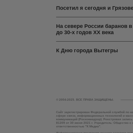
Посетил я сегодня и Грязов
На севере России баранов 
до 30-х годов ХХ века
К Дню города Вытегры
© 2004-2025. ВСЕ ПРАВА ЗАЩИЩЕНЫ.
Сайт зарегистрирован Федеральной службой по н
сфере связи, информационных технологий и мас
коммуникаций (Роскомнадзор). Реестровая запись
81209 от 30 июня 2021 г. Учредитель: Общество с
ответственностью "К Медиа".
Информационная продукция данного сетевого изд