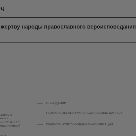
ец
в жертву народы православного вероисповедани
ОБ ИЗДАНИИ
ПРАВИЛА ОБРАБОТКИ ПЕРСОНАЛЬНЫХ ДАННЫХ
адзору в
совых
 ЭЛ № ФС 77 -
ПРАВИЛА ИСПОЛЬЗОВАНИЯ ИНФОРМАЦИИ
 ограниченной
ания