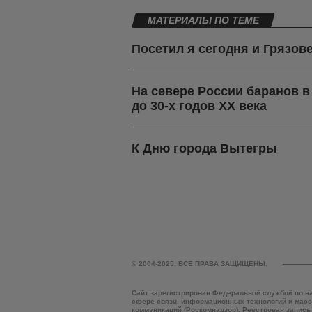
МАТЕРИАЛЫ ПО ТЕМЕ
Посетил я сегодня и Грязов
На севере России баранов 
до 30-х годов ХХ века
К Дню города Вытегры
© 2004-2025. ВСЕ ПРАВА ЗАЩИЩЕНЫ.
Сайт зарегистрирован Федеральной службой по н
сфере связи, информационных технологий и мас
коммуникаций (Роскомнадзор). Реестровая запись