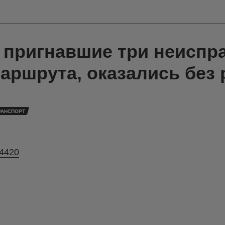
, пригнавшие три неиспр
маршрута, оказались без
РАНСПОРТ
14420