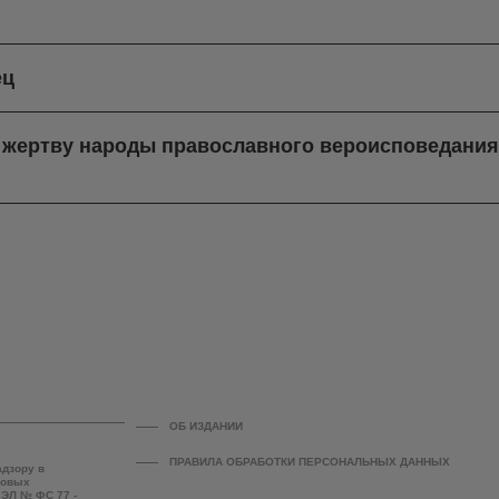
ец
в жертву народы православного вероисповедани
ОБ ИЗДАНИИ
ПРАВИЛА ОБРАБОТКИ ПЕРСОНАЛЬНЫХ ДАННЫХ
адзору в
совых
 ЭЛ № ФС 77 -