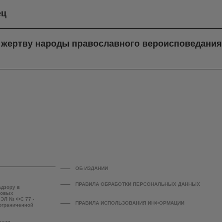
ец
в жертву народы православного вероисповедани
ОБ ИЗДАНИИ
ПРАВИЛА ОБРАБОТКИ ПЕРСОНАЛЬНЫХ ДАННЫХ
адзору в
совых
 ЭЛ № ФС 77 -
ПРАВИЛА ИСПОЛЬЗОВАНИЯ ИНФОРМАЦИИ
 ограниченной
ания