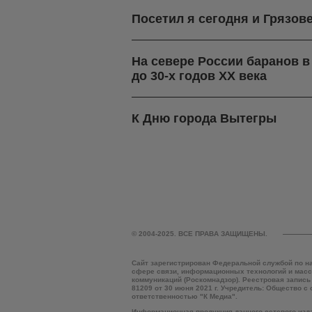
Посетил я сегодня и Грязов
На севере России баранов 
до 30-х годов ХХ века
К Дню города Вытегры
© 2004-2025. ВСЕ ПРАВА ЗАЩИЩЕНЫ.
Сайт зарегистрирован Федеральной службой по н
сфере связи, информационных технологий и мас
коммуникаций (Роскомнадзор). Реестровая запись
81209 от 30 июня 2021 г. Учредитель: Общество с
ответственностью "К Медиа".
Информационная продукция данного сетевого изд