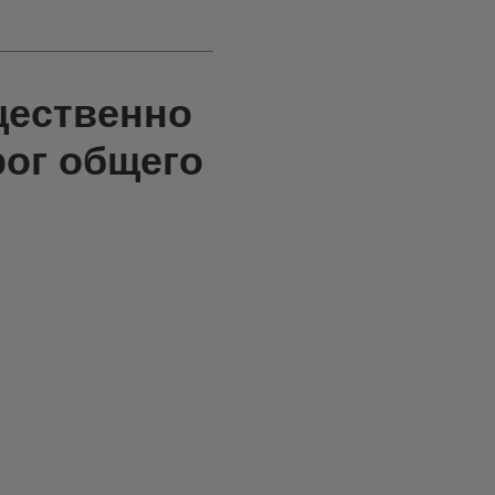
щественно
рог общего