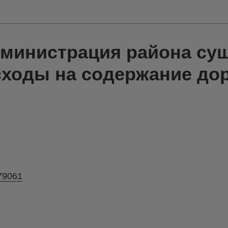
администрация района су
сходы на содержание до
_79061