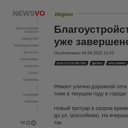
NEWS
VO
blogovo
Благоустройс
ВОЛОГОДСКИЕ
НОВОСТИ
уже завершен
ОБЩЕСТВО
ПРОИСШЕСТВИЯ
Опубликовано
04.06.2022 15:03
BLOGOVO
ЭКОНОМИКА
БЛАГОУСТРОЙСТВО
ДВОРЫ
КРАСАВИНО
КУЛЬТУРА
СПОРТ
ПОЛИТИКА
Ремонт улично-дорожной сети
тоже в текущем году в городе
РЕДАКЦИЯ
РЕКЛАМА
Новый тротуар в скором време
до ул. Шоссейная). На вчераш
так.