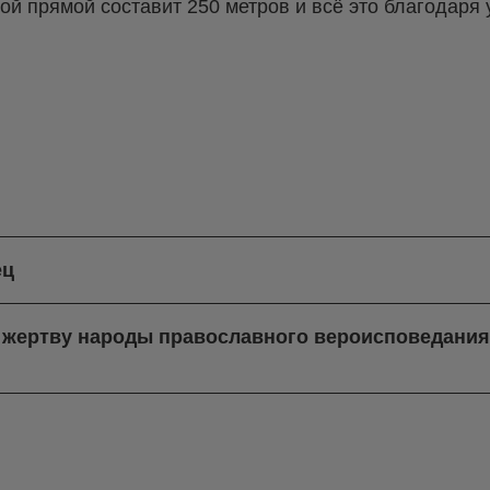
й прямой составит 250 метров и всё это благодаря 
ец
в жертву народы православного вероисповедани