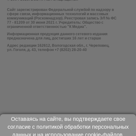
Сайт зарегистрирован Федеральной службой по надзору в
сфере связи, информационных технологий и массовых
коммуникаций (Роскомнадзор). Реестровая запись ЭЛ № ФС
77 - 81209 от 30 июня 2021 г. Учредитель: Общество с
ограниченной ответственностью "К Медиа".
Информационная продукция данного сетевого издания
предназначена для лиц, достигших 16 лет и старше
Адрес редакции 162612, Вологодская обл., г. Череповец,
ул. Гоголя, д. 43, телефон +7 (8202) 28-20-40
Оставаясь на сайте, вы подтверждаете свое
согласие с
политикой обработки персональных
данных
и на использование
cookie-файлов
.