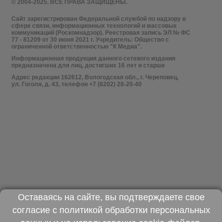
© 2004-2025. ВСЕ ПРАВА ЗАЩИЩЕНЫ.
Сайт зарегистрирован Федеральной службой по надзору в
сфере связи, информационных технологий и массовых
коммуникаций (Роскомнадзор). Реестровая запись ЭЛ № ФС
77 - 81209 от 30 июня 2021 г. Учредитель: Общество с
ограниченной ответственностью "К Медиа".
Информационная продукция данного сетевого издания
предназначена для лиц, достигших 16 лет и старше
Адрес редакции 162612, Вологодская обл., г. Череповец,
ул. Гоголя, д. 43, телефон +7 (8202) 28-20-40
Оставаясь на сайте, вы подтверждаете свое
согласие с
политикой обработки персональных