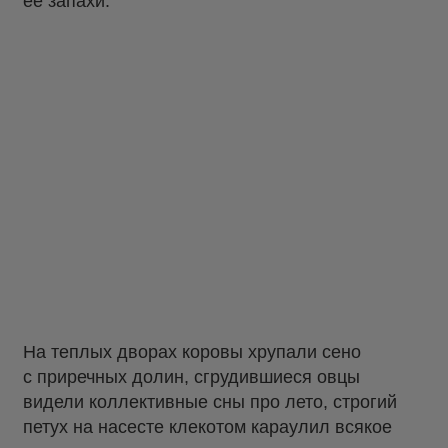
ее запахи.
На теплых дворах коровы хрупали сено
с приречных долин, сгрудившиеся овцы
видели коллективные сны про лето, строгий
петух на насесте клекотом караулил всякое