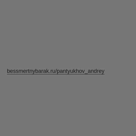
bessmertnybarak.ru/pantyukhov_andrey