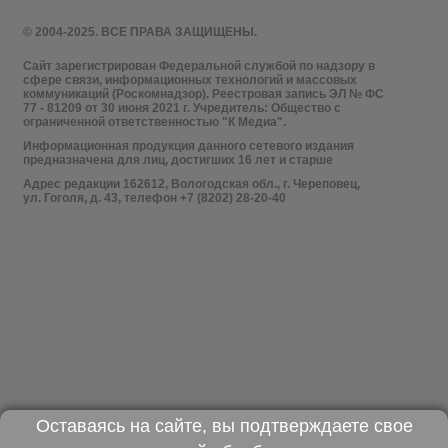
© 2004-2025. ВСЕ ПРАВА ЗАЩИЩЕНЫ.
Сайт зарегистрирован Федеральной службой по надзору в
сфере связи, информационных технологий и массовых
коммуникаций (Роскомнадзор). Реестровая запись ЭЛ № ФС
77 - 81209 от 30 июня 2021 г. Учредитель: Общество с
ограниченной ответственностью "К Медиа".
Информационная продукция данного сетевого издания
предназначена для лиц, достигших 16 лет и старше
Адрес редакции 162612, Вологодская обл., г. Череповец,
ул. Гоголя, д. 43, телефон +7 (8202) 28-20-40
Оставаясь на сайте, вы подтверждаете свое