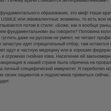
сны? Почему врачи становятся антипрививочниками?
 фундаментального образования, это миф! Наши врач
чат USMLE или эквивалентные экзамены, то есть всю 
отзываются потом в стиле: «Боже, как я вообще рань
ошем фундаментальном» вы говорите? Половина колл
гуглить даже на русском не умеют, не читают проф
 зачастую идет отрицательный отбор, там остаются 
ляет идут в частную медицину или в хорошие федера
 и огромная гнойная язва. Население ей закономерно
акцинация в нашей стране была обречена на провал
на личный специфический иммунитет. Я переболел ко
ю своих пациентов и подписчиков привиться сейчас —
удет.