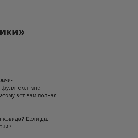
ики»
рачи-
ь фуллтекст мне
этому вот вам полная
т ковида? Если да,
рачи?