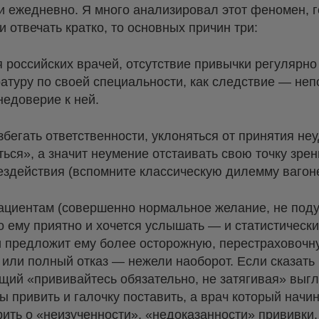
и ежедневно. Я много анализировал этот феномен, г
и отвечать кратко, то основных причин три:
я российских врачей, отсутствие привычки регулярно
атуру по своей специальности, как следствие — не
недоверие к ней.
збегать ответственности, уклоняться от принятия не
ться», а значит неумение отстаивать свою точку зре
ездействия (вспомните классическую дилемму вагоне
ациентам (совершенно нормальное желание, не поду
то ему приятно и хочется услышать — и статистическ
ли предложит ему более осторожную, перестраховочн
или полный отказ — нежели наоборот. Если сказать
щий «прививайтесь обязательно, не затягивая» выг
ы привить и галочку поставить, а врач который нач
ить о «неизученности», «недоказанности» прививки,