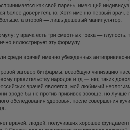
воспринимается как свой парень, имеющий индивиду
я более доверительно. Хотя именно первый врач, с 
о больше, а второй — лишь дешевый манипулятор.
мулу: у врача есть три смертных греха — глупость, 
ично иллюстрирует эту формулу.
о ли среди врачей именно убежденных антипрививоч
мировой заговор бигфармы, всеобщую чипизацию нас
ому правительству народов и тд — нет, таких дово
оссийских врачей является, мой любимый неологиз
они вроде бы не против прививок вообще, но лучше п
ьного обследования здоровья, после совершения ку
да.
вляет врачей, людей, получивших хорошее фундамен