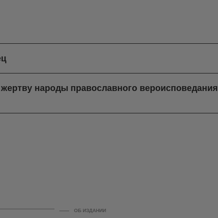
ец
в жертву народы православного вероисповедани
ОБ ИЗДАНИИ