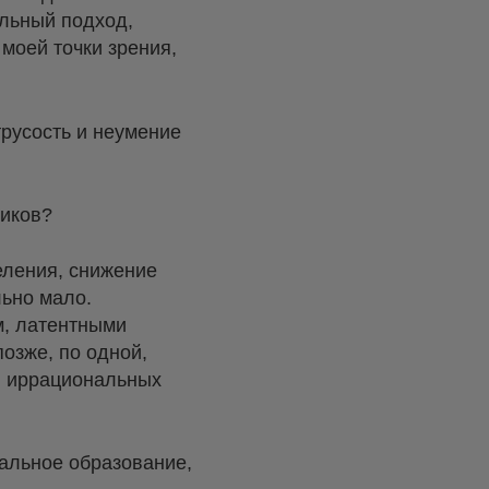
альный подход,
моей точки зрения,
трусость и неумение
ников?
еления, снижение
льно мало.
м, латентными
озже, по одной,
чи иррациональных
тальное образование,