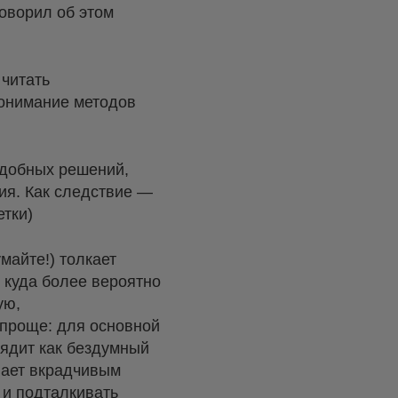
оворил об этом
 читать
понимание методов
удобных решений,
ния. Как следствие —
тки)
майте!) толкает
и куда более вероятно
ую,
 проще: для основной
лядит как бездумный
инает вкрадчивым
 и подталкивать