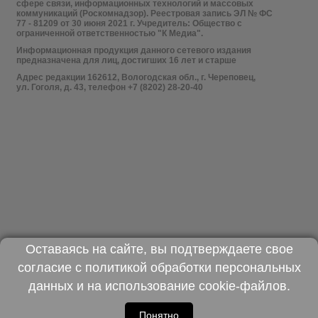
сфере связи, информационных технологий и массовых
коммуникаций (Роскомнадзор). Реестровая запись ЭЛ № ФС
77 - 81209 от 30 июня 2021 г. Учредитель: Общество с
ограниченной ответственностью "К Медиа".
Информационная продукция данного сетевого издания
предназначена для лиц, достигших 16 лет и старше
Адрес редакции 162612, Вологодская обл., г. Череповец,
ул. Гоголя, д. 43, телефон +7 (8202) 28-20-40
Оставаясь на сайте, вы подтверждаете свое
согласие с
политикой обработки персональных
данных
и на использование
cookie-файлов
.
Понятно