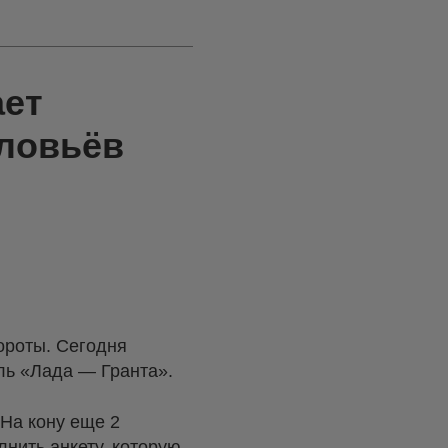
ает
ловьёв
ороты. Сегодня
ль «Лада — Гранта».
На кону еще 2
лнить анкету, которую