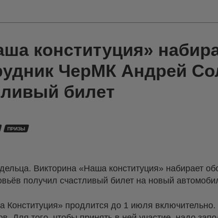
аша конституция» набир
рудник ЧерМК Андрей Со
тливый билет
ПРИЗЫ
дельца. Викторина «Наша конституция» набирает об
вьёв получил счастливый билет на новый автомоби
а Конституция» продлится до 1 июля включительно. 
в. Для того, чтобы принять в ней участие, надо запо