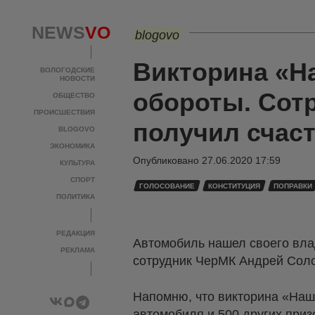
NEWS
VO
blogovo
Викторина «Н
ВОЛОГОДСКИЕ
НОВОСТИ
обороты. Сот
ОБЩЕСТВО
ПРОИСШЕСТВИЯ
получил счас
BLOGOVO
ЭКОНОМИКА
Опубликовано
27.06.2020 17:59
КУЛЬТУРА
СПОРТ
ГОЛОСОВАНИЕ
КОНСТИТУЦИЯ
ПОПРАВКИ
ПОЛИТИКА
РЕДАКЦИЯ
Автомобиль нашел своего вла
РЕКЛАМА
сотрудник ЧерМК Андрей Соло
Напомню, что викторина «Наш
автомобиля и 500 других призо