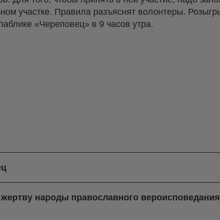
ьном участке. Правила разъяснят волонтеры. Розыг
аблике «Череповец» в 9 часов утра.
ец
в жертву народы православного вероисповедани