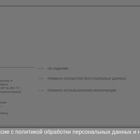
ОБ ИЗДАНИИ
ПРАВИЛА ОБРАБОТКИ ПЕРСОНАЛЬНЫХ ДАННЫХ
адзору в
совых
 ЭЛ № ФС 77 -
ПРАВИЛА ИСПОЛЬЗОВАНИЯ ИНФОРМАЦИИ
 ограниченной
ания
е
повец,
асие с
политикой обработки персональных данных
и 