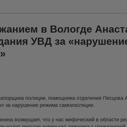
ржанием в Вологде Анаст
здания УВД за «нарушени
»
рапорщика полиции, помощника отделения Песцова 
ол за нарушение режима самоизоляции.
анина возмущает, что у нас мифический в области р
 выходит простая худенькая девчонка с гражданской