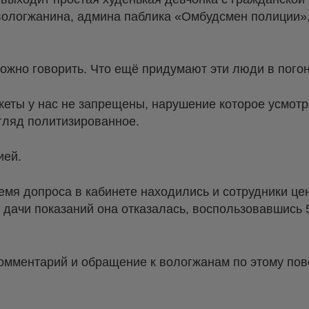
вологжанина, админа паблика «Омбудсмен полиции», 
ожно говорить. Что ещё придумают эти люди в пого
кеты у нас не запрещены, нарушение которое усмот
гляд политизированное.
ией.
ремя допроса в кабинете находились и сотрудники це
т дачи показаний она отказалась, воспользовавшись 
комментарий и обращение к вологжанам по этому пов