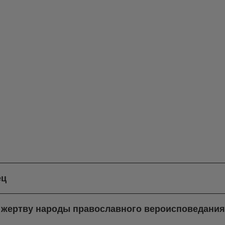
ец
в жертву народы православного вероисповедани