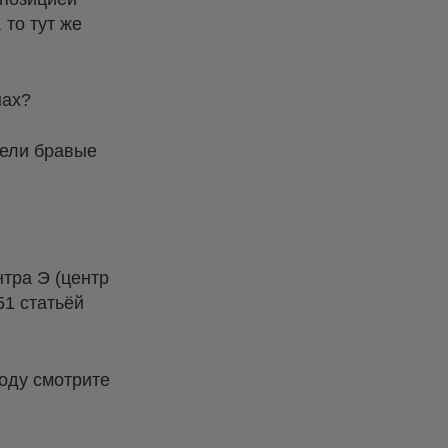
то тут же
нах?
рели бравые
нтра Э (центр
51 статьёй
оду смотрите