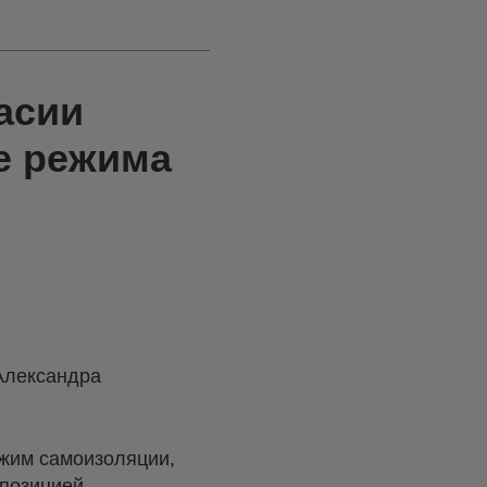
асии
е режима
Александра
ежим самоизоляции,
 позицией