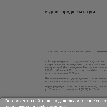
К Дню города Вытегры
© 2004-2025. ВСЕ ПРАВА ЗАЩИЩЕНЫ.
Сайт зарегистрирован Федеральной службой по н
сфере связи, информационных технологий и мас
коммуникаций (Роскомнадзор). Реестровая запись
81209 от 30 июня 2021 г. Учредитель: Общество с
ответственностью "К Медиа".
Информационная продукция данного сетевого изд
предназначена для лиц, достигших 16 лет и старш
Адрес редакции 162612, Вологодская обл., г. Чере
ул. Гоголя, д. 43, телефон +7 (8202) 28-20-40
Оставаясь на сайте, вы подтверждаете свое согл