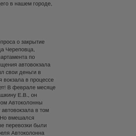
его в нашем городе,
проса о закрытие
да Череповца,
партамента по
ещения автовокзала
л свои деньги в
я вокзала в процессе
нет! В феврале месяце
шкину Е.В., он
твом Автоколонны
 автовокзала в том
. Но вмешался
ные перевозки были
преля Автоколонна