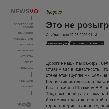
NEWS
VO
blogovo
Это не розыгр
ВОЛОГОДСКИЕ
НОВОСТИ
ОБЩЕСТВО
Опубликовано
27.05.2020 06:13
ПРОИСШЕСТВИЯ
ОПТИМИЗАЦИЯ
ПАССАЖИРОПЕРЕВОЗКИ
BLOGOVO
ЭКОНОМИКА
КУЛЬТУРА
СПОРТ
Дорогие наши пассажиры, бело
ПОЛИТИКА
Ставим вас в известность, чт
стене этой группы мы больше 
Коллектив автовокзала пытал
РЕДАКЦИЯ
РЕКЛАМА
Главе района Шашкину Е.В., к
Так, помещения автовокзала 
без вмешательства властей э
город потеряет типовое здани