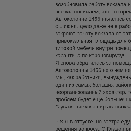
возобновила работу вокзала и
все мы понимаем, что это вре
Автоколонне 1456 начались с
с 1 июня. Дело даже не в работ
закроют работу вокзала от авт
привокзальная площадь для б
типовой мебели внутри помещ
карантина по короновирусу!
Я снова обратилась за помощь
Автоколонны 1456 не о чем не
Мы, как работники, вынуждены
один из самых больших районо
неорганизованный характер, т
проблем будет ещё больше! По
С уважением кассир автовокз
P.S.Я в отпуске, но завтра ед
решения вопроса. С Главой ра