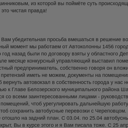
шинниковым, из которой вы поймёте суть происходящ
 это чистая правда!
к Вам убедительная просьба вмешаться в решение во
нный момент мы работаем от Автоколонны 1456 горо
год назад были по договору взяты у областного Де
рале месяце конкурсный управляющий выставил пом
астный предприниматель, собственно говоря он вложи
 претензий иметь не можем, документы на помещени
 вернуть автовокзал в собственность города у нас 
ью к Главе Белозерского муниципального района Ша
ься со всеми заинтересованными лицами - руководс
 помещений, чтоб урегулировать дальнейшую работу
 чтоб сохранить автобусные перевозки с Череповцом
ё отошло на задний план. С 03.04. по 25.04 автобус
крыт, Вы в курсе этого и я Вам писала тоже. С 25 а