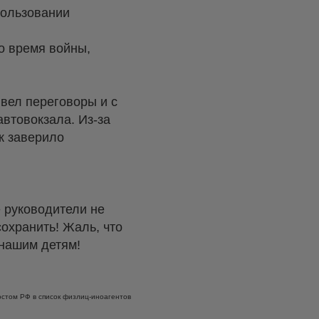
пользовании
о время войны,
вел переговоры и с
автовокзала. Из-за
к заверило
е руководители не
охранить! Жаль, что
 нашим детям!
стом РФ в список физлиц-иноагентов