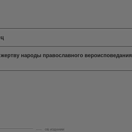
ец
в жертву народы православного вероисповедани
ОБ ИЗДАНИИ