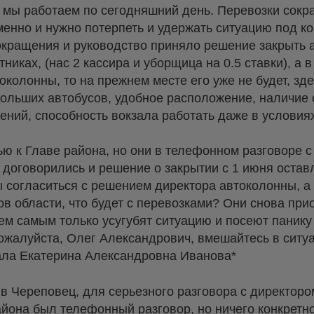
 мы работаем по сегодняшний день. Перевозки сокр
менно и нужно потерпеть и удержать ситуацию под к
окращения и руководство приняло решение закрыть 
никах, (нас 2 кассира и уборщица на 0.5 ставки), а в
околонны, то на прежнем месте его уже не будет, зд
ольших автобусов, удобное расположение, наличие 
ений, способность вокзала работать даже в условия
ю к Главе района, но они в телефонном разговоре с
 договорились и решение о закрытии с 1 июня остав
 согласиться с решением директора автоколонны, а
в области, что будет с перевозками? Они снова при
ем самым только усугубят ситуацию и посеют панику
жалуйста, Олег Александрович, вмешайтесь в ситуац
ала Екатерина Александровна Иванова*
у в Череповец, для серьезного разговора с директоро
йона был телефонный разговор, но ничего конкретног