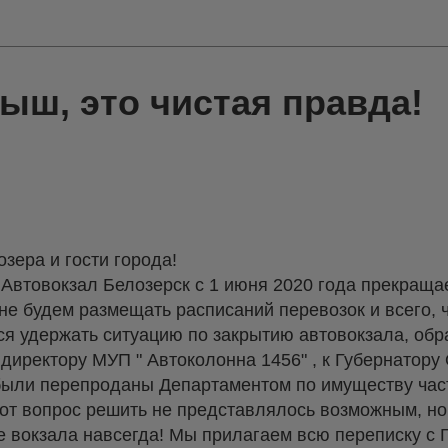
ыш, это чистая правда!
зера и гости города!
о Автовокзал Белозерск с 1 июня 2020 года прекраща
не будем размещать расписаний перевозок и всего, ч
ся удержать ситуацию по закрытию автовокзала, об
 директору МУП " Автоколонна 1456" , к Губернатору 
были перепроданы Департаментом по имуществу част
тот вопрос решить не представлялось возможным, но
е вокзала навсегда! Мы прилагаем всю переписку с 