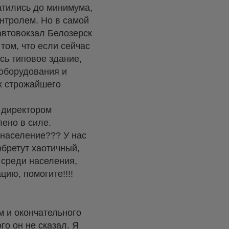
атились до минимума,
онтролем. Но в самой
автовокзал Белозерск
 том, что если сейчас
есь типовое здание,
оборудования и
х строжайшего
 директором
лено в силе.
 население??? У нас
обретут хаотичный,
 среди населения,
ию, помогите!!!!
м и окончательного
о он не сказал. Я