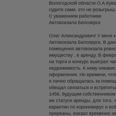
Вологодской области О.А.Кув
судите сами, это не розыгрыш,
С уважением работники
Автовокзала Белозерск
Олег Александрович! У меня 
Автовокзала Белозерск. В да
помещения автовокзала ровно 
имуществу , в аренду. В фев
на торги и конкурс выиграл ч
недвижимость. К нему никаких
оформления. Но времени, чтоб
я лично обращалась за помощ
обещал связаться и встретит
1456, будущим собственником
же статусе аренды, для того,
карантин по короновирус и вс
прерваны, вокзал временно за