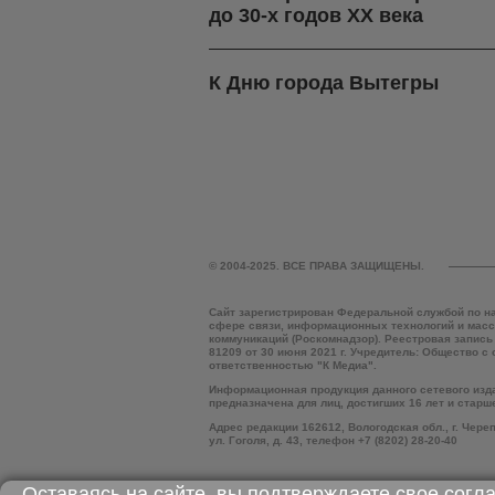
до 30-х годов ХХ века
К Дню города Вытегры
© 2004-2025. ВСЕ ПРАВА ЗАЩИЩЕНЫ.
Сайт зарегистрирован Федеральной службой по н
сфере связи, информационных технологий и мас
коммуникаций (Роскомнадзор). Реестровая запись
81209 от 30 июня 2021 г. Учредитель: Общество с
ответственностью "К Медиа".
Информационная продукция данного сетевого изд
предназначена для лиц, достигших 16 лет и старш
Адрес редакции 162612, Вологодская обл., г. Чере
ул. Гоголя, д. 43, телефон +7 (8202) 28-20-40
Оставаясь на сайте, вы подтверждаете свое согл