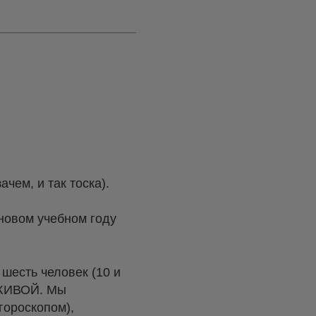
чем, и так тоска).
новом учебном году
шесть человек (10 и
а ЖИВОЙ. Мы
гороскопом),