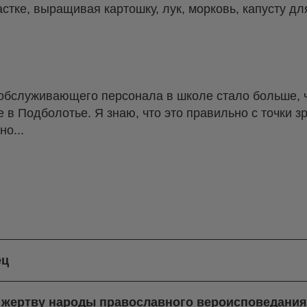
стке, выращивая картошку, лук, морковь, капусту дл
 обслуживающего персонала в школе стало больше, ч
е в Подболотье. Я знаю, что это правильно с точки з
но...
ец
в жертву народы православного вероисповедани