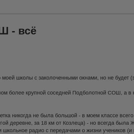
Ш - всё
моей школы с заколоченными окнами, но не будет (за
лом более крупной соседней Подболотной СОШ, а в 
тка никогда не была большой - в моем классе всего 
угой деревне, за 18 км от Козлеца) - но всегда был
и школьное радио с передачами о жизни учеников (и 