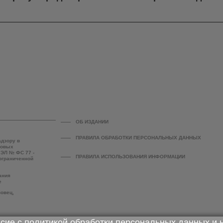
ОБ ИЗДАНИИ
ПРАВИЛА ОБРАБОТКИ ПЕРСОНАЛЬНЫХ ДАННЫХ
адзору в
совых
 ЭЛ № ФС 77 -
ПРАВИЛА ИСПОЛЬЗОВАНИЯ ИНФОРМАЦИИ
 ограниченной
ания
е
повец,
асие с
политикой обработки персональных данных
и 