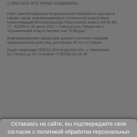
© 2004-2025. ВСЕ ПРАВА ЗАЩИЩЕНЫ.
Сайт зарегистрирован Федеральной службой по надзору в
сфере связи, информационных технологий и массовых
коммуникаций (Роскомнадзор). Реестровая запись ЭЛ № ФС
77 - 81209 от 30 июня 2021 г. Учредитель: Общество с
ограниченной ответственностью "К Медиа".
Информационная продукция данного сетевого издания
предназначена для лиц, достигших 16 лет и старше
Адрес редакции 162612, Вологодская обл., г. Череповец,
ул. Гоголя, д. 43, телефон +7 (8202) 28-20-40
Оставаясь на сайте, вы подтверждаете свое
согласие с
политикой обработки персональных