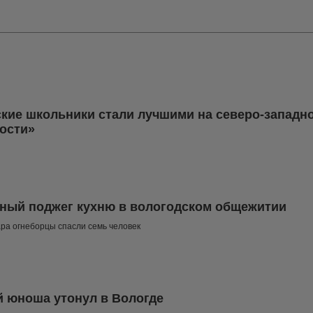
кие школьники стали лучшими на северо-западн
ости»
ный поджег кухню в вологодском общежитии
ра огнеборцы спасли семь человек
й юноша утонул в Вологде