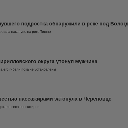
нувшего подростка обнаружили в реке под Волог
зошла накануне на реке Тошне
Кирилловского округа утонул мужчина
а его гибели пока не установлены
шестью пассажирами затонула в Череповце
ержало веса пассажиров