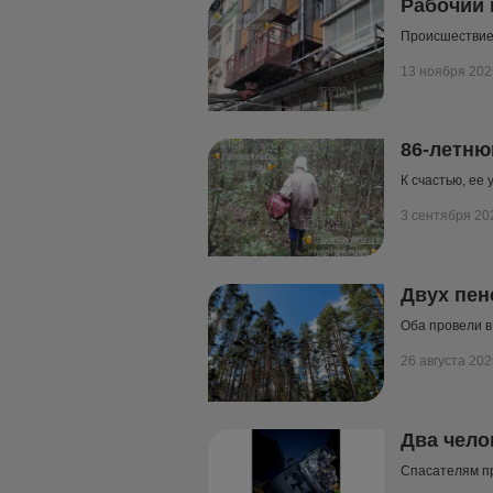
Рабочий 
Происшествие 
13 ноября 202
86-летню
К счастью, ее
3 сентября 20
Двух пен
Оба провели в
26 августа 202
Два чело
Спасателям пр