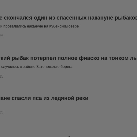
е скончался один из спасенных накануне рыбако
и провалились накануне на Кубенском озере
25
кий рыбак потерпел полное фиаско на тонком ль
случилось в районе Затоновского берега
25
ане спасли пса из ледяной реки
25