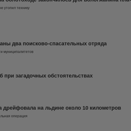
уть не утопил технику
даны два поисково-спасательных отряда
ти муниципалитетов
б при загадочных обстоятельствах
а дрейфовала на льдине около 10 километров
ельная операция