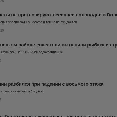
025
сты не прогнозируют весеннее половодье в Вол
ения уровня воды в Вологде и Тошне не ожидается
025
вецком районе спасатели вытащили рыбака из т
 случилось на Рыбинском водохранилище
5
ин разбился при падении с восьмого этажа
случилось на улице Ягодной
5
на болотоходе закончилось для вологжанина пла