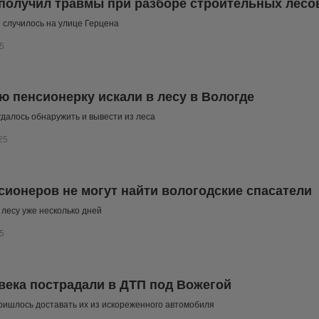
получил травмы при разборе строительных лесо
случилось на улице Герцена
5
ю пенсионерку искали в лесу в Вологде
 удалось обнаружить и вывести из леса
25
сионеров не могут найти вологодские спасатели
 лесу уже несколько дней
5
века пострадали в ДТП под Вожегой
ишлось доставать их из искореженного автомобиля