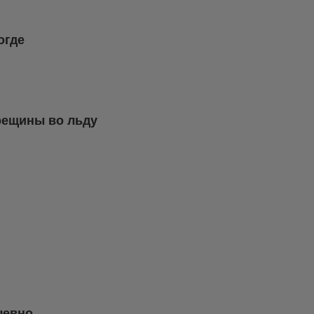
огде
рещины во льду
чевно