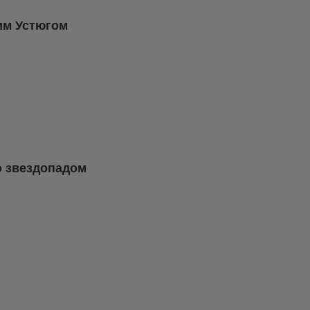
им Устюгом
о звездопадом