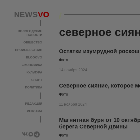
NEWS
NEWS
VO
VO
северное сия
ВОЛОГОДСКИЕ
ВОЛОГОДСКИЕ
НОВОСТИ
НОВОСТИ
ОБЩЕСТВО
ОБЩЕСТВО
ПРОИСШЕСТВИЯ
ПРОИСШЕСТВИЯ
Остатки изумрудной роскоши
BLOGOVO
BLOGOVO
Фото
ЭКОНОМИКА
ЭКОНОМИКА
14 ноября 2024
КУЛЬТУРА
КУЛЬТУРА
СПОРТ
СПОРТ
Северное сияние, которое 
ПОЛИТИКА
ПОЛИТИКА
Фото
РЕДАКЦИЯ
РЕДАКЦИЯ
11 ноября 2024
РЕКЛАМА
РЕКЛАМА
Магнитная буря от 10 октяб
берега Северной Двины
Фото