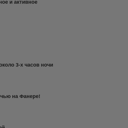
ное и активное
около 3-х часов ночи
очью на Фанере!
ой