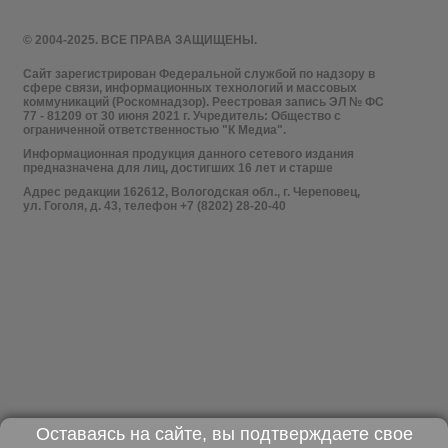
© 2004-2025. ВСЕ ПРАВА ЗАЩИЩЕНЫ.
Сайт зарегистрирован Федеральной службой по надзору в
сфере связи, информационных технологий и массовых
коммуникаций (Роскомнадзор). Реестровая запись ЭЛ № ФС
77 - 81209 от 30 июня 2021 г. Учредитель: Общество с
ограниченной ответственностью "К Медиа".
Информационная продукция данного сетевого издания
предназначена для лиц, достигших 16 лет и старше
Адрес редакции 162612, Вологодская обл., г. Череповец,
ул. Гоголя, д. 43, телефон +7 (8202) 28-20-40
Оставаясь на сайте, вы подтверждаете свое