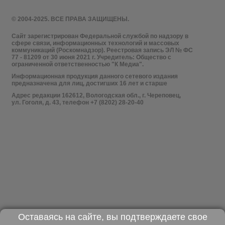
© 2004-2025. ВСЕ ПРАВА ЗАЩИЩЕНЫ.
Сайт зарегистрирован Федеральной службой по надзору в
сфере связи, информационных технологий и массовых
коммуникаций (Роскомнадзор). Реестровая запись ЭЛ № ФС
77 - 81209 от 30 июня 2021 г. Учредитель: Общество с
ограниченной ответственностью "К Медиа".
Информационная продукция данного сетевого издания
предназначена для лиц, достигших 16 лет и старше
Адрес редакции 162612, Вологодская обл., г. Череповец,
ул. Гоголя, д. 43, телефон +7 (8202) 28-20-40
Оставаясь на сайте, вы подтверждаете свое