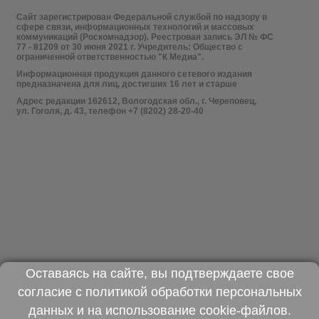
Сайт зарегистрирован Федеральной службой по надзору в
сфере связи, информационных технологий и массовых
коммуникаций (Роскомнадзор). Реестровая запись ЭЛ № ФС
77 - 81209 от 30 июня 2021 г. Учредитель: Общество с
ограниченной ответственностью "К Медиа".
Информационная продукция данного сетевого издания
предназначена для лиц, достигших 16 лет и старше
Адрес редакции 162612, Вологодская обл., г. Череповец,
ул. Гоголя, д. 43, телефон +7 (8202) 28-20-40
Оставаясь на сайте, вы подтверждаете свое
согласие с
политикой обработки персональных
данных
и на использование
cookie-файлов
.