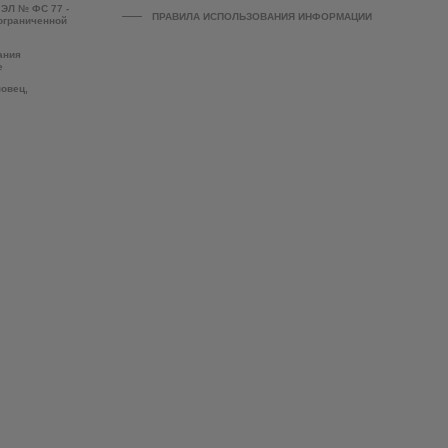
 ЭЛ № ФС 77 -
ПРАВИЛА ИСПОЛЬЗОВАНИЯ ИНФОРМАЦИИ
 ограниченной
ания
е
повец,