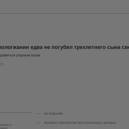
ологжанин едва не погубил трехлетнего сына с
травиться угарным газом
25
ОБ ИЗДАНИИ
ПРАВИЛА ОБРАБОТКИ ПЕРСОНАЛЬНЫХ ДАННЫХ
адзору в
совых