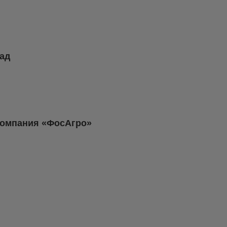
ад
 компания «ФосАгро»