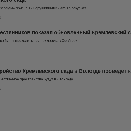
кого сада
Вологды» признаны нарушившими Закон о закупках
6
естянников показал обновленный Кремлевский с
во будет проходить при поддержке «ФосАгро»
ройство Кремлевского сада в Вологде проведет
ественное пространство будут в 2026 году
5