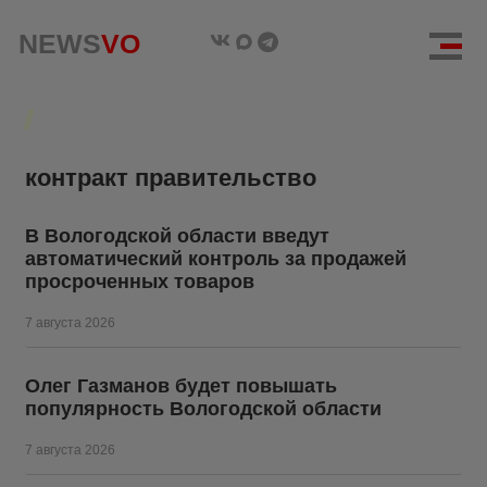
NEWS
NEWS
VO
VO
контракт правительство
В Вологодской области введут
автоматический контроль за продажей
просроченных товаров
7 августа 2026
Олег Газманов будет повышать
популярность Вологодской области
7 августа 2026